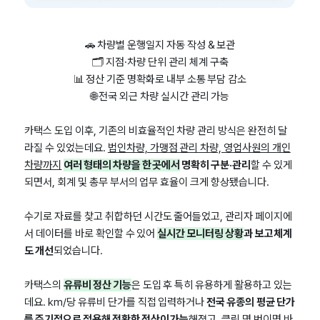
🚗 차량별 운행일지 자동 작성 & 보관
🗂 지점·차량 단위 관리 체계 구축
📊 정산 기준 명확화로 내부 소통 부담 감소
🌐 전국 외근 차량 실시간 관리 가능
카택스 도입 이후, 기존의 비효율적인 차량 관리 방식은 완전히 달
라질 수 있었는데요.
법인차량, 가맹점 관리 차량, 영업사원의 개인
차량까지
여러 형태의 차량을 한 곳에서
명확히 구분·관리
할 수 있게
되면서, 회계 및 총무 부서의 업무 효율이 크게 향상됐습니다.
수기로 자료를 찾고 취합하던 시간도 줄어들었고, 관리자 페이지에
서 데이터를 바로 확인할 수 있어
실시간 모니터링 상황
과 보고 체계
도 개선
되었습니다.
카택스의
유류비 정산 기능
은 도입 후 특히 유용하게 활용하고 있는
데요. km/당 유류비 단가를 직접 입력하거나
전국 유종의
평균 단가
를 주기적으로 적용해 정확한 정산이 가능
해졌고, 클릭 몇 번이면 바