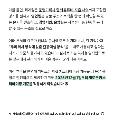
예를 들면,
회계팀
은
운행기록과 함께 유류비·지출 내역
까지 포함된
양식을 원하고,
영업팀
은
방문 주소와 목적을 한 번에
확인할 수 있
는 문서를 선호하고,
경영지원/운영팀
은
지점별 이동 현황
을 분석
할 수 있는 구조를 필요로 하죠.
여러 부서의 요구가 하나의 문서에 모두 담기다 보니, 각 기업마다
“우리 회사 방식에 맞춘 전용 엑셀 양식”
을 그대로 사용하고 싶다는
니즈가 꾸준히 증가하고 있습니다. 실제로 기본 국세청 양식만으로
는 실무에서 관리하기 어려운 경우가 많기 때문이에요.
이런 흐름을 반영해 카택스는 엑셀 커스터마이징 기능을 더 높은 품
질로 안정적으로 제공하기 위해
2025년 12월 1일부터 새로운 커스
터마이징 기준
을 적용하게 되었습니다.
🌟
1. 차량운행일지 엑셀 커스터마이징 필요한 이유 🔍