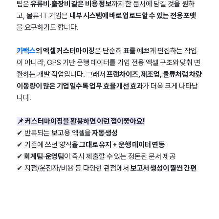
팀은
유류비·출장비 같은 비용 정보
까지 한 문서에 담길 것을 원하
고, 물류·IT 기업은
내부 시스템에 바로 업로드할 수 있는 전용 포맷
을 요구하기도 합니다.
카택스
의 엑셀 커스터마이징
은 단순히 표를 예쁘게 편집하는 작업
이 아니라, GPS 기반 운행 데이터를 기업 전용 엑셀 구조와 맞춰 변
환하는 개발 작업입니다. 그래서
프랜차이즈, 제조업, 물류처럼 차량
이동량이 많은 기업일수록 업무 효율 개선 효과
가 더욱 크게 나타납
니다.
📌 커스터마이징을 활용하면 이런 점이 좋아요!
✔︎ 반복되는 보고용 엑셀을
자동 생성
✔︎
기존에 쓰던 양식을
그대로 유지 + 운행 데이터 연동
✔︎
회계팀·운영팀
이 즉시 제출할 수 있는 정돈된 문서 제공
✔︎
지점/운전자/비용 등 다양한 관점에서
보고서 생성이 훨씬 간편