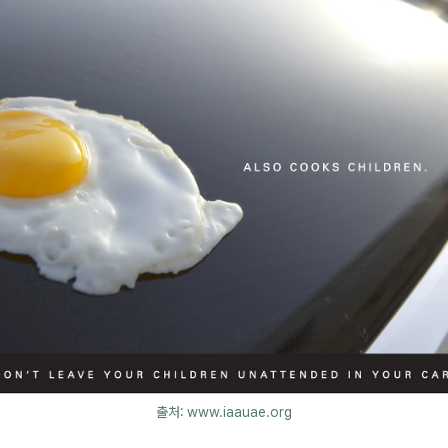
출처: www.iaauae.org