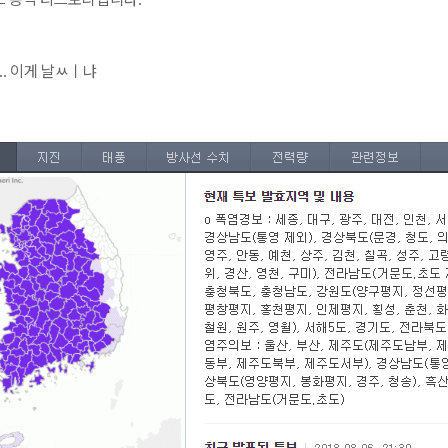
.
이게 날ㅆㅣ냐