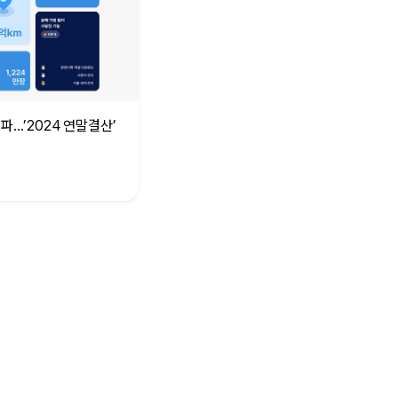
돌파…’2024 연말결산’
카택스, 2
서 대상 수
2024. 12.